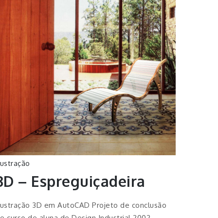
lustração
3D – Espreguiçadeira
lustração 3D em AutoCAD Projeto de conclusão
e curso de aluna de Design Industrial 2002