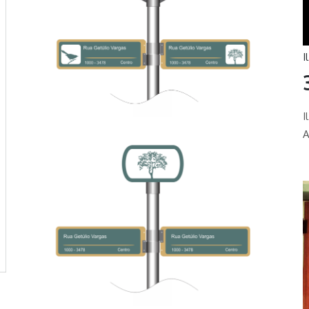
I
I
A