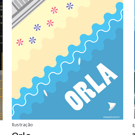
Ilustração
I