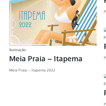
P
F
Ilustração
Meia Praia – Itapema
P
Meia Praia – Itapema 2022
F
P