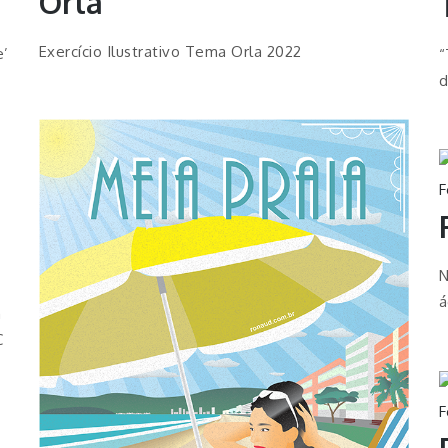
Orla
Exercício Ilustrativo Tema Orla 2022
e’
“
d
F
N
á
m
C
F